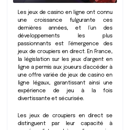
Les jeux de casino en ligne ont connu
une croissance fulgurante ces
dernières années, et l’un des
développements les plus
passionnants est l’émergence des
jeux de croupiers en direct. En France,
la législation sur les jeux d’argent en
ligne a permis aux joueurs d’accéder à
une offre variée de jeux de casino en
ligne légaux, garantissant ainsi une
expérience de jeu à la fois
divertissante et sécurisée.
Les jeux de croupiers en direct se
distinguent par leur capacité à