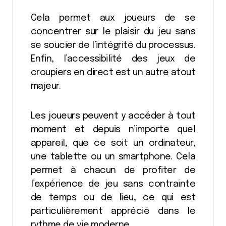
Cela permet aux joueurs de se
concentrer sur le plaisir du jeu sans
se soucier de l’intégrité du processus.
Enfin, l’accessibilité des jeux de
croupiers en direct est un autre atout
majeur.
Les joueurs peuvent y accéder à tout
moment et depuis n’importe quel
appareil, que ce soit un ordinateur,
une tablette ou un smartphone. Cela
permet à chacun de profiter de
l’expérience de jeu sans contrainte
de temps ou de lieu, ce qui est
particulièrement apprécié dans le
rythme de vie moderne.