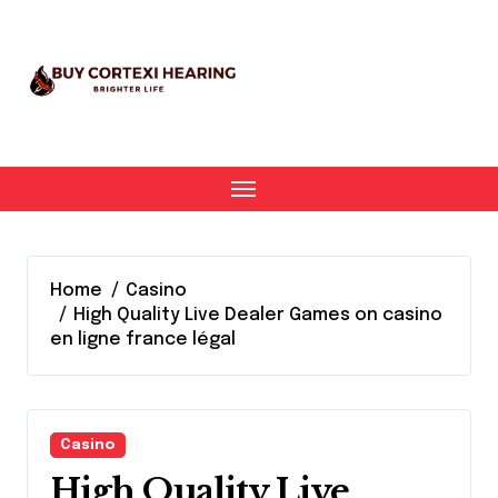
Skip
to
content
Home
Casino
High Quality Live Dealer Games on casino
en ligne france légal
Casino
High Quality Live