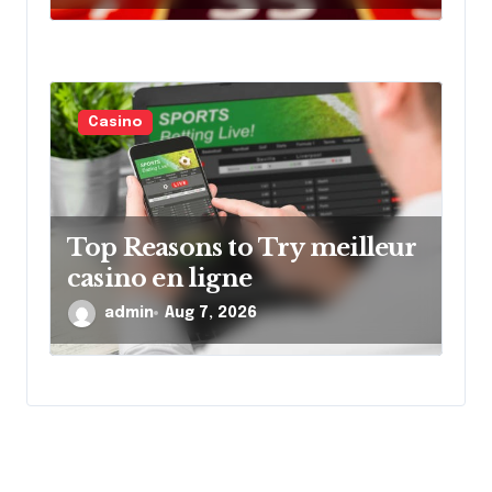
Casino
Top Reasons to Try meilleur
casino en ligne
admin
Aug 7, 2026