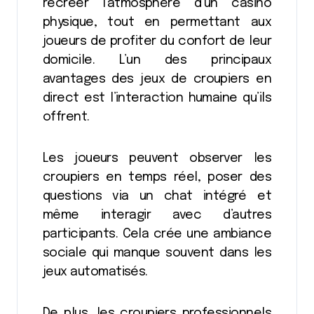
recréer l’atmosphère d’un casino
physique, tout en permettant aux
joueurs de profiter du confort de leur
domicile. L’un des principaux
avantages des jeux de croupiers en
direct est l’interaction humaine qu’ils
offrent.
Les joueurs peuvent observer les
croupiers en temps réel, poser des
questions via un chat intégré et
même interagir avec d’autres
participants. Cela crée une ambiance
sociale qui manque souvent dans les
jeux automatisés.
De plus, les croupiers professionnels