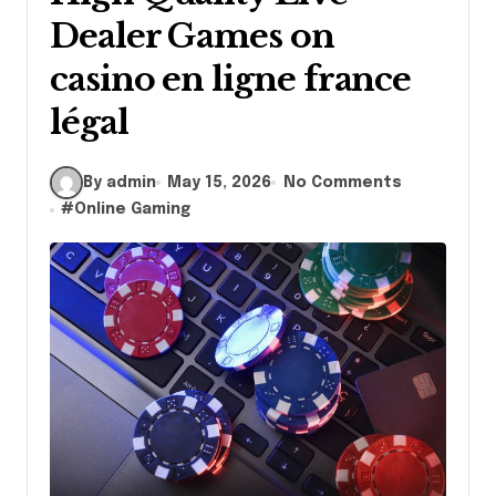
Dealer Games on
casino en ligne france
légal
By admin
May 15, 2026
No Comments
#
Online Gaming