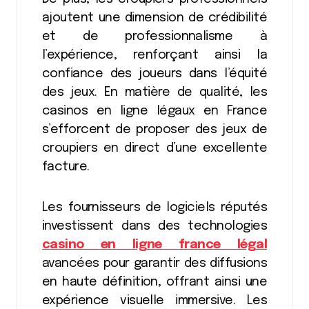
ajoutent une dimension de crédibilité
et de professionnalisme à
l’expérience, renforçant ainsi la
confiance des joueurs dans l’équité
des jeux. En matière de qualité, les
casinos en ligne légaux en France
s’efforcent de proposer des jeux de
croupiers en direct d’une excellente
facture.
Les fournisseurs de logiciels réputés
investissent dans des technologies
casino en ligne france légal
avancées pour garantir des diffusions
en haute définition, offrant ainsi une
expérience visuelle immersive. Les