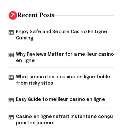
c
h
Recent Posts
f
o
r
Enjoy Safe and Secure Casino En Ligne
:
Gaming
Why Reviews Matter for a meilleur casino
en ligne
What separates a casino en ligne fiable
from risky sites
Easy Guide to meilleur casino en ligne
Casino en ligne retrait instantané conçu
pour les joueurs