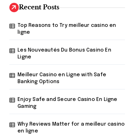
h
Recent Posts
f
o
r
Top Reasons to Try meilleur casino en
:
ligne
Les Nouveautés Du Bonus Casino En
Ligne
Meilleur Casino en Ligne with Safe
Banking Options
Enjoy Safe and Secure Casino En Ligne
Gaming
Why Reviews Matter for a meilleur casino
en ligne