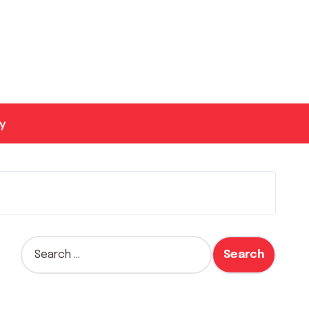
y
S
e
a
r
c