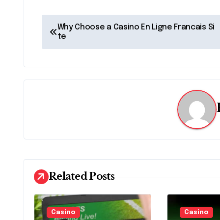
P
Why Choose a Casino En Ligne Francais Si
te
o
s
t
n
a
v
i
Related Posts
g
a
Casino
Casino