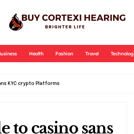
Business
Health
Fashion
Travel
Technolog
ans KYC crypto Platforms
 to casino sans