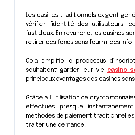
Les casinos traditionnels exigent gé
vérifier l’identité des utilisateurs
fastidieux. En revanche, les casinos 
retirer des fonds sans fournir ces inf
Cela simplifie le processus d’inscri
souhaitent garder leur vie
casino s
principaux avantages des casinos sans 
Grâce à l’utilisation de cryptomonnaie
effectués presque instantanément
méthodes de paiement traditionnelles,
traiter une demande.