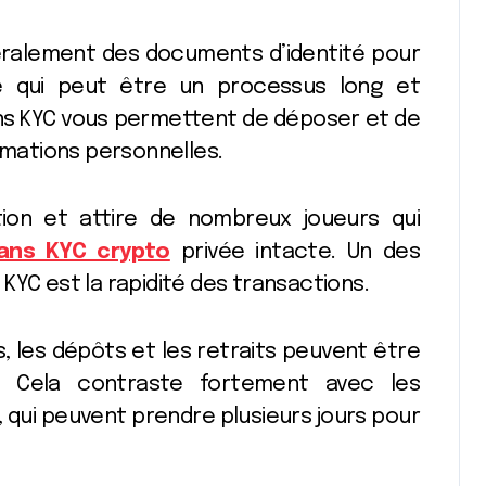
néralement des documents d’identité pour
, ce qui peut être un processus long et
sans KYC vous permettent de déposer et de
ormations personnelles.
ption et attire de nombreux joueurs qui
ans KYC crypto
privée intacte. Un des
KYC est la rapidité des transactions.
s, les dépôts et les retraits peuvent être
. Cela contraste fortement avec les
 qui peuvent prendre plusieurs jours pour