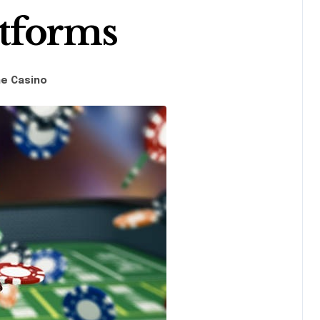
atforms
ne Casino