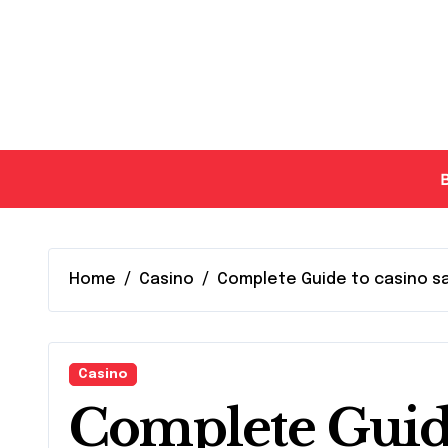
Skip
to
content
Home
Casino
Complete Guide to casino s
Casino
Complete Guide