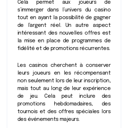
Cela permet aux joueurs de
s’immerger dans l’univers du casino
tout en ayant la possibilité de gagner
de l’argent réel. Un autre aspect
intéressant des nouvelles offres est
la mise en place de programmes de
fidélité et de promotions récurrentes.
Les casinos cherchent à conserver
leurs joueurs en les récompensant
non seulement lors de leur inscription,
mais tout au long de leur expérience
de jeu. Cela peut inclure des
promotions hebdomadaires, des
tournois et des offres spéciales lors
des événements majeurs.