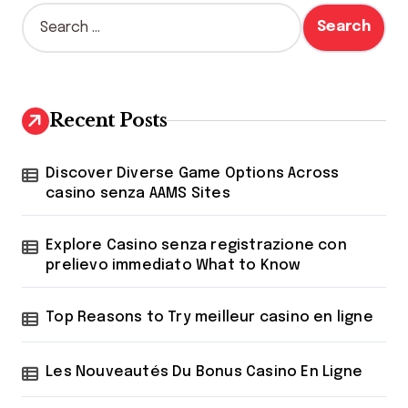
S
e
a
r
c
h
Recent Posts
f
o
r
Discover Diverse Game Options Across
:
casino senza AAMS Sites
Explore Casino senza registrazione con
prelievo immediato What to Know
Top Reasons to Try meilleur casino en ligne
Les Nouveautés Du Bonus Casino En Ligne