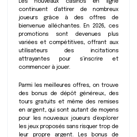
Les nouveaux casinos en ligne
continuent d’attirer de nombreux
joueurs grâce à des offres de
bienvenue alléchantes. En 2026, ces
promotions sont devenues plus
variées et compétitives, offrant aux
utilisateurs des incitations
attrayantes pour s’inscrire et
commencer à jouer.
Parmi les meilleures offres, on trouve
des bonus de dépôt généreux, des
tours gratuits et même des remises
en argent, qui sont autant de moyens
pour les nouveaux joueurs d’explorer
les jeux proposés sans risquer trop de
leur propre argent. Les bonus de