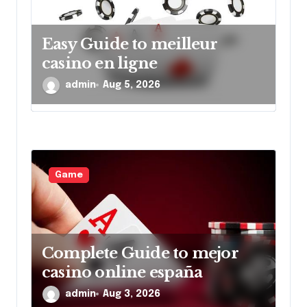
Easy Guide to meilleur
casino en ligne
admin
Aug 5, 2026
Game
Complete Guide to mejor
casino online españa
admin
Aug 3, 2026