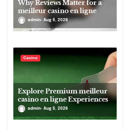
Why Reviews Matter for a
meilleur casino en ligne
admin
Aug 5, 2026
Casino
Explore Premium meilleur
casino en ligne Experiences
admin
Aug 5, 2026