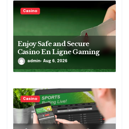
n
Casino
Enjoy Safe and Secure
Casino En Ligne Gaming
admin
Aug 6, 2026
Casino