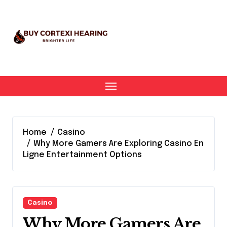
Skip
to
content
Home
Casino
Why More Gamers Are Exploring Casino En
Ligne Entertainment Options
Casino
Why More Gamers Are