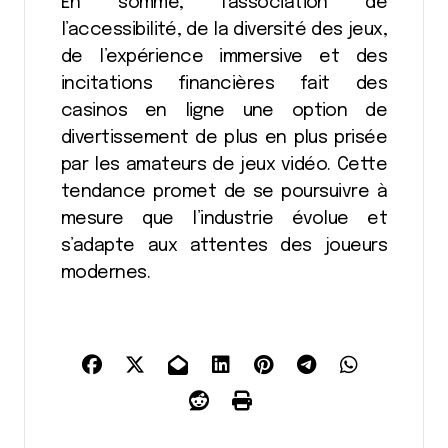
En somme, l’association de
l’accessibilité, de la diversité des jeux,
de l’expérience immersive et des
incitations financières fait des
casinos en ligne une option de
divertissement de plus en plus prisée
par les amateurs de jeux vidéo. Cette
tendance promet de se poursuivre à
mesure que l’industrie évolue et
s’adapte aux attentes des joueurs
modernes.