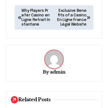
P
Why Players Pr
Exclusive Bene
o
efer Casino en
fits of a Casino
Ligne Retrait In
En Ligne France
s
stantané
Légal Website
t
n
a
v
i
g
By
admin
a
t
i
Related Posts
o