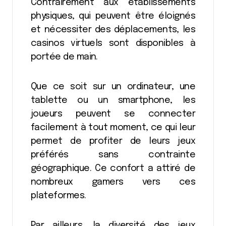
Contrairement aux établissements
physiques, qui peuvent être éloignés
et nécessiter des déplacements, les
casinos virtuels sont disponibles à
portée de main.
Que ce soit sur un ordinateur, une
tablette ou un smartphone, les
joueurs peuvent se connecter
facilement à tout moment, ce qui leur
permet de profiter de leurs jeux
préférés sans contrainte
géographique. Ce confort a attiré de
nombreux gamers vers ces
plateformes.
Par ailleurs, la diversité des jeux