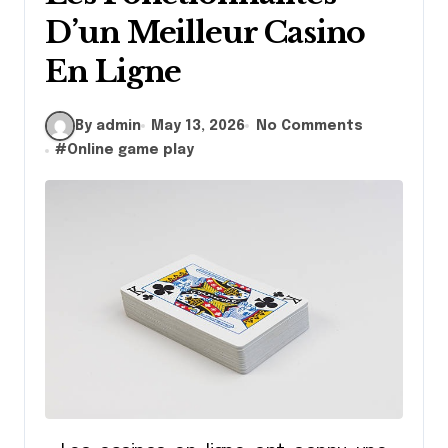
D’un Meilleur Casino
En Ligne
By admin
May 13, 2026
No Comments
#
Online game play