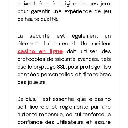
doivent être à l’origine de ces jeux
pour garantir une expérience de jeu
de haute qualité.
La sécurité est également un
élément fondamental. Un meilleur
casino en ligne
doit utiliser des
protocoles de sécurité avancés, tels
que le cryptage SSL, pour protéger les
données personnelles et financières
des joueurs.
De plus, il est essentiel que le casino
soit licencié et réglementé par une
autorité reconnue, ce qui renforce la
confiance des utilisateurs et assure