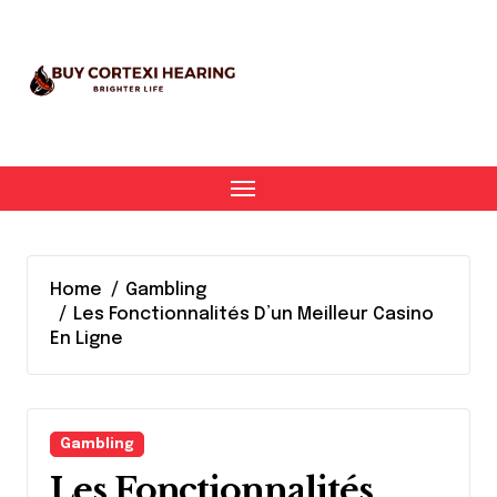
Skip
to
content
Home
Gambling
Les Fonctionnalités D’un Meilleur Casino
En Ligne
Gambling
Les Fonctionnalités