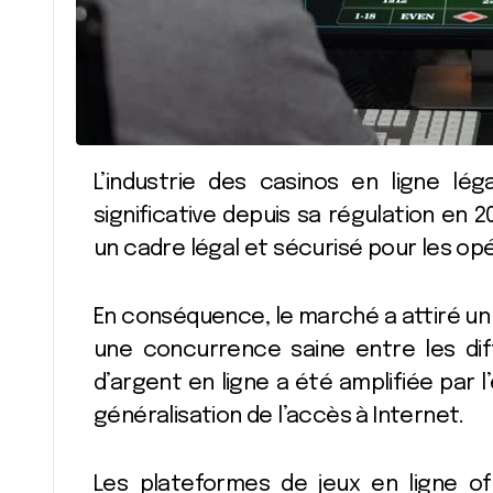
L’industrie des casinos en ligne légaux en France connaît une croissance
significative depuis sa régulation en 2
un cadre légal et sécurisé pour les opé
En conséquence, le marché a attiré un
une concurrence saine entre les dif
d’argent en ligne a été amplifiée par 
généralisation de l’accès à Internet.
Les plateformes de jeux en ligne of