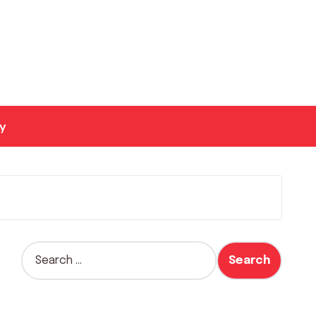
y
S
e
a
r
c