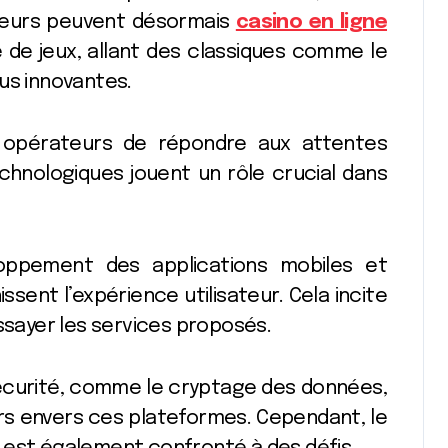
oueurs peuvent désormais
casino en ligne
de jeux, allant des classiques comme le
us innovantes.
x opérateurs de répondre aux attentes
echnologiques jouent un rôle crucial dans
loppement des applications mobiles et
chissent l’expérience utilisateur. Cela incite
essayer les services proposés.
sécurité, comme le cryptage des données,
urs envers ces plateformes. Cependant, le