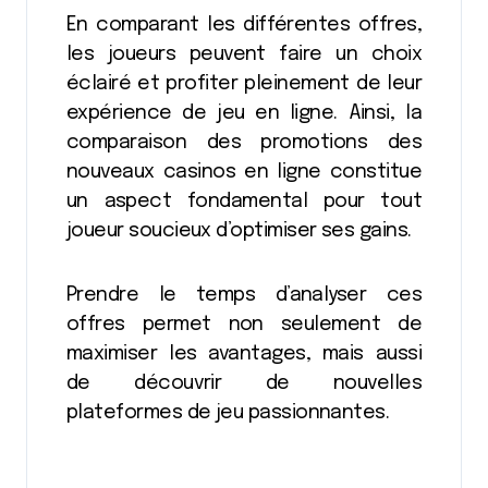
En comparant les différentes offres,
les joueurs peuvent faire un choix
éclairé et profiter pleinement de leur
expérience de jeu en ligne. Ainsi, la
comparaison des promotions des
nouveaux casinos en ligne constitue
un aspect fondamental pour tout
joueur soucieux d’optimiser ses gains.
Prendre le temps d’analyser ces
offres permet non seulement de
maximiser les avantages, mais aussi
de découvrir de nouvelles
plateformes de jeu passionnantes.