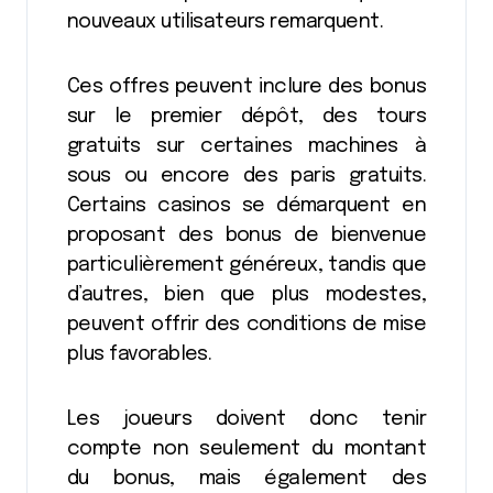
nouveaux utilisateurs remarquent.
Ces offres peuvent inclure des bonus
sur le premier dépôt, des tours
gratuits sur certaines machines à
sous ou encore des paris gratuits.
Certains casinos se démarquent en
proposant des bonus de bienvenue
particulièrement généreux, tandis que
d’autres, bien que plus modestes,
peuvent offrir des conditions de mise
plus favorables.
Les joueurs doivent donc tenir
compte non seulement du montant
du bonus, mais également des