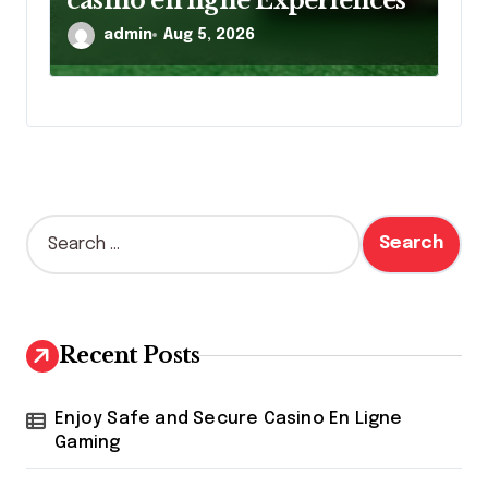
casino en ligne Experiences
admin
Aug 5, 2026
S
e
a
r
c
h
Recent Posts
f
o
r
Enjoy Safe and Secure Casino En Ligne
:
Gaming