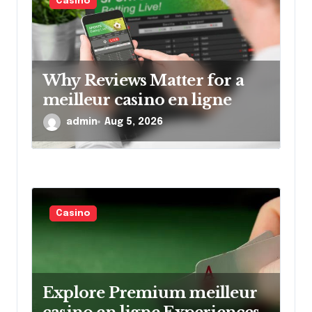
Casino
Why Reviews Matter for a
meilleur casino en ligne
admin
Aug 5, 2026
Casino
Explore Premium meilleur