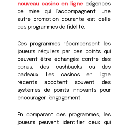
nouveau casino en ligne
exigences
de mise qui l’accompagnent. Une
autre promotion courante est celle
des programmes de fidélité.
Ces programmes récompensent les
joueurs réguliers par des points qui
peuvent être échangés contre des
bonus, des cashbacks ou des
cadeaux. Les casinos en ligne
récents adoptent souvent des
systèmes de points innovants pour
encourager l’engagement.
En comparant ces programmes, les
joueurs peuvent identifier ceux qui