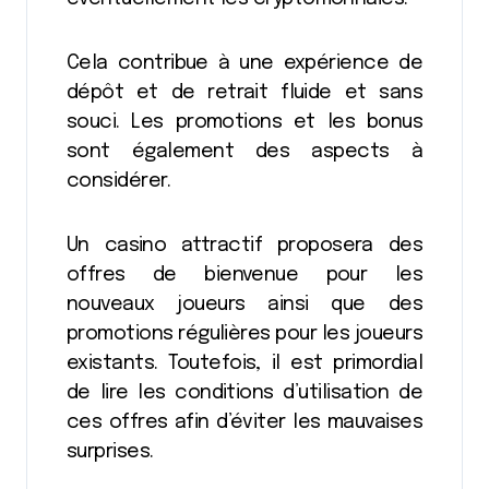
Cela contribue à une expérience de
dépôt et de retrait fluide et sans
souci. Les promotions et les bonus
sont également des aspects à
considérer.
Un casino attractif proposera des
offres de bienvenue pour les
nouveaux joueurs ainsi que des
promotions régulières pour les joueurs
existants. Toutefois, il est primordial
de lire les conditions d’utilisation de
ces offres afin d’éviter les mauvaises
surprises.