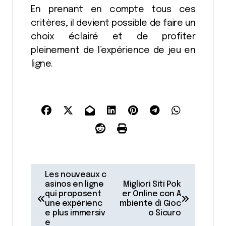
En prenant en compte tous ces
critères, il devient possible de faire un
choix éclairé et de profiter
pleinement de l’expérience de jeu en
ligne.
P
Les nouveaux c
o
asinos en ligne
Migliori Siti Pok
qui proposent
er Online con A
s
une expérienc
mbiente di Gioc
e plus immersiv
o Sicuro
t
e