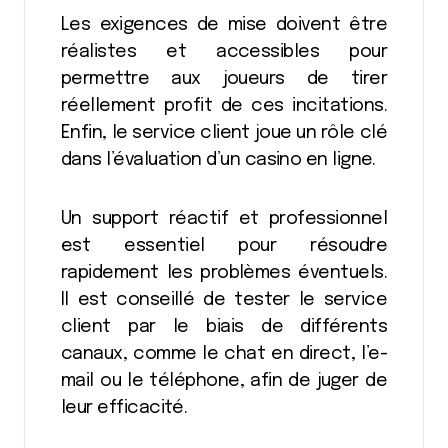
Les exigences de mise doivent être
réalistes et accessibles pour
permettre aux joueurs de tirer
réellement profit de ces incitations.
Enfin, le service client joue un rôle clé
dans l’évaluation d’un casino en ligne.
Un support réactif et professionnel
est essentiel pour résoudre
rapidement les problèmes éventuels.
Il est conseillé de tester le service
client par le biais de différents
canaux, comme le chat en direct, l’e-
mail ou le téléphone, afin de juger de
leur efficacité.