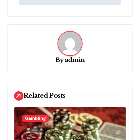
n
a
v
i
g
a
By
admin
t
i
o
Related Posts
n
Gambling