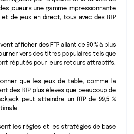
on des joueurs une gamme impressionnante
 et de jeux en direct, tous avec des RTP
ent afficher des RTP allant de 90 % à plus
ourner vers des titres populaires tels que
ont réputés pour leurs retours attractifs.
ionner que les jeux de table, comme la
vent des RTP plus élevés que beaucoup de
ackjack peut atteindre un RTP de 99,5 %
timale.
isent les règles et les stratégies de base