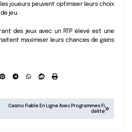
les joueurs peuvent optimiser leurs choix
de jeu.
rant des jeux avec un RTP élevé est une
uhaitent maximiser leurs chances de gains
Casino Fiable En Ligne Avec Programmes Fi
délité