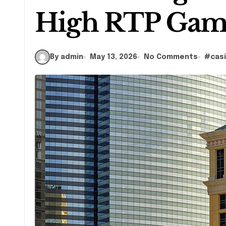
High RTP Gam
By admin
May 13, 2026
No Comments
#
casi