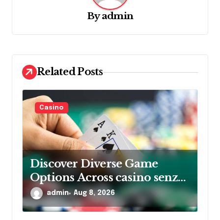
i
g
By
admin
a
t
i
Related Posts
o
n
Casino
Discover Diverse Game
Options Across casino senza
AAMS Sites
admin
Aug 8, 2026