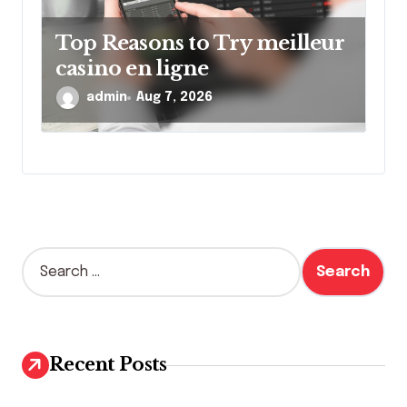
Top Reasons to Try meilleur
casino en ligne
admin
Aug 7, 2026
S
e
a
r
c
h
Recent Posts
f
o