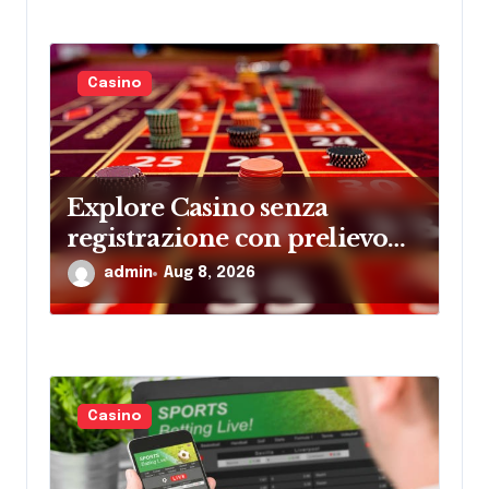
Casino
Explore Casino senza
registrazione con prelievo
immediato What to Know
admin
Aug 8, 2026
Casino