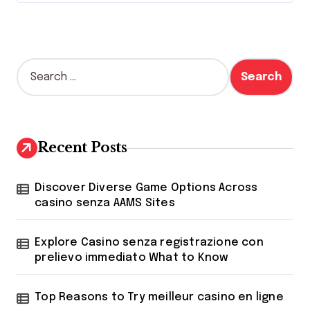
S
e
a
r
c
h
Recent Posts
f
o
r
Discover Diverse Game Options Across
:
casino senza AAMS Sites
Explore Casino senza registrazione con
prelievo immediato What to Know
Top Reasons to Try meilleur casino en ligne