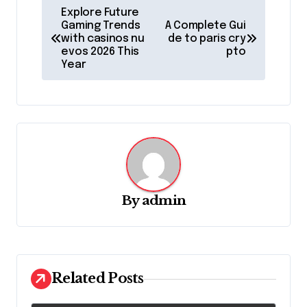
P
Explore Future
o
Gaming Trends
A Complete Gui
with casinos nu
de to paris cry
s
evos 2026 This
pto
Year
t
n
a
v
i
g
By
admin
a
t
i
o
Related Posts
n