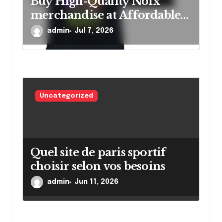
Buy High-Quality Nofx
merchandise at Affordable
Prices
admin
Jul 7, 2026
Uncategorized
Quel site de paris sportif
choisir selon vos besoins
admin
Jun 11, 2026