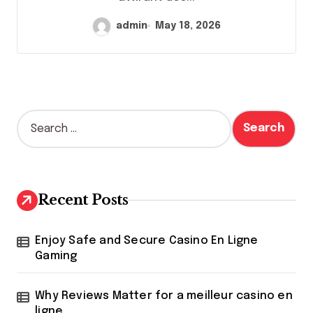
admin
May 18, 2026
S
e
a
r
c
h
Recent Posts
f
o
r
Enjoy Safe and Secure Casino En Ligne
:
Gaming
Why Reviews Matter for a meilleur casino en
ligne