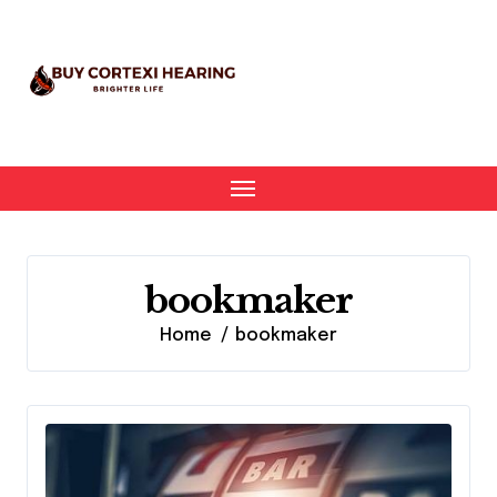
Skip
to
content
bookmaker
Home
bookmaker