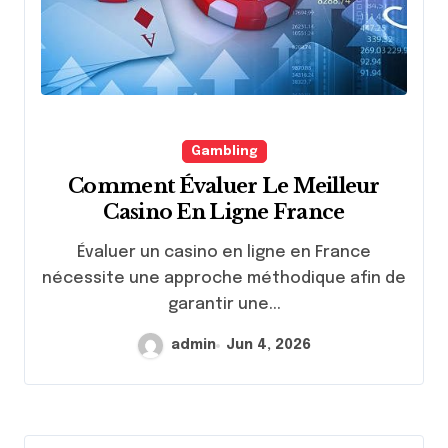
Gambling
Comment Évaluer Le Meilleur
Casino En Ligne France
Évaluer un casino en ligne en France
nécessite une approche méthodique afin de
garantir une...
admin
Jun 4, 2026