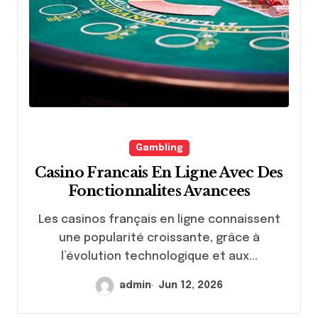
Gambling
Casino Francais En Ligne Avec Des
Fonctionnalites Avancees
Les casinos français en ligne connaissent
une popularité croissante, grâce à
l’évolution technologique et aux...
admin
Jun 12, 2026