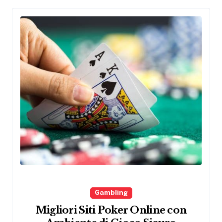
Gambling
Migliori Siti Poker Online con