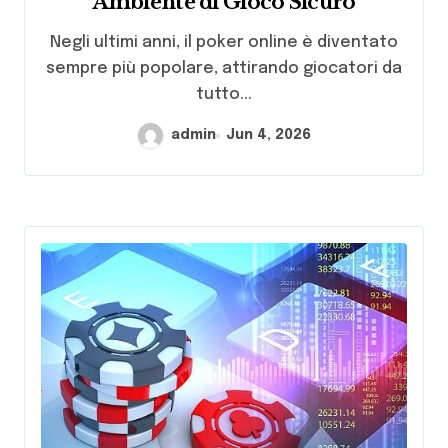
Ambiente di Gioco Sicuro
Negli ultimi anni, il poker online è diventato
sempre più popolare, attirando giocatori da
tutto...
admin
Jun 4, 2026