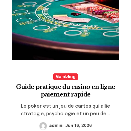
Gambling
Guide pratique du casino en ligne
paiement rapide
Le poker est un jeu de cartes qui allie
stratégie, psychologie et un peu de...
admin
Jun 16, 2026